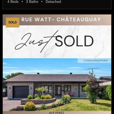
4 Beds • 3 Baths • Detached
SOLD