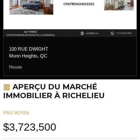
100 RUE DWIGHT
Morin Heights, QC
House
▥
APERÇU DU MARCHÉ
IMMOBILIER À RICHELIEU
PRIX MOYEN
$3,723,500