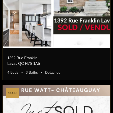
1392 Rue Franklin
Laval, QC H7S 1A5
4 Beds • 3 Baths • Detached
SOLD