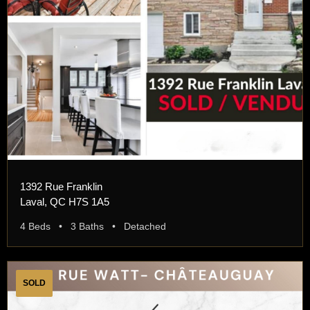
1392 Rue Franklin
Laval, QC H7S 1A5
4 Beds • 3 Baths • Detached
SOLD