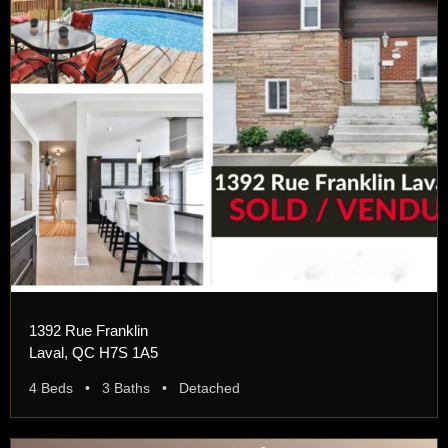
1392 Rue Franklin
Laval, QC H7S 1A5
4 Beds • 3 Baths • Detached