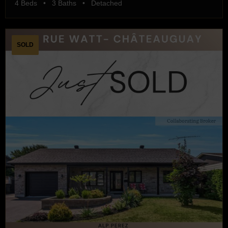
4 Beds • 3 Baths • Detached
SOLD