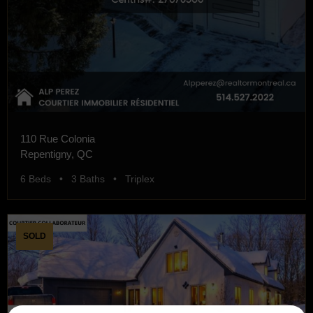
110 Rue Colonia
Repentigny, QC
6 Beds • 3 Baths • Triplex
SOLD