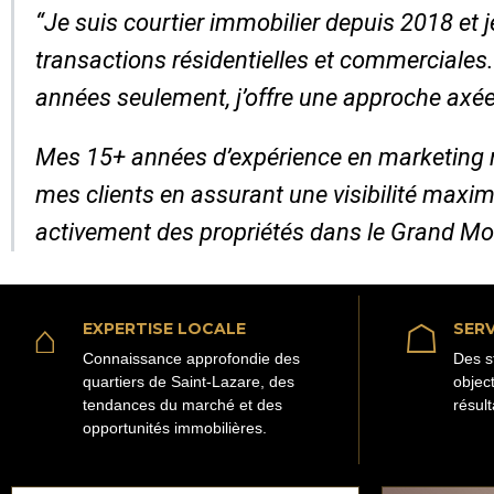
“Je suis courtier immobilier depuis 2018 et
transactions résidentielles et commerciales
années seulement, j’offre une approche axée
Mes 15+ années d’expérience en marketing 
mes clients en assurant une visibilité maxim
activement des propriétés dans le Grand Mo
⌂
☖
EXPERTISE LOCALE
SERV
Connaissance approfondie des
Des s
quartiers de Saint-Lazare, des
objec
tendances du marché et des
résult
opportunités immobilières.