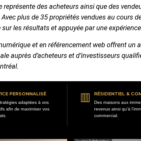
 je représente des acheteurs ainsi que des vende
. Avec plus de 35 propriétés vendues au cours d
 sur les résultats et appuyée par une expérience
numérique et en référencement web offrent un 
ale auprès d’acheteurs et d’investisseurs qualif
ntréal.
▥
ICE PERSONNALISÉ
RÉSIDENTIEL & CO
tratégies adaptées à vos
Des maisons aux imme
tifs afin de maximiser vos
revenus ainsi qu’à l’imm
ats.
commercial.