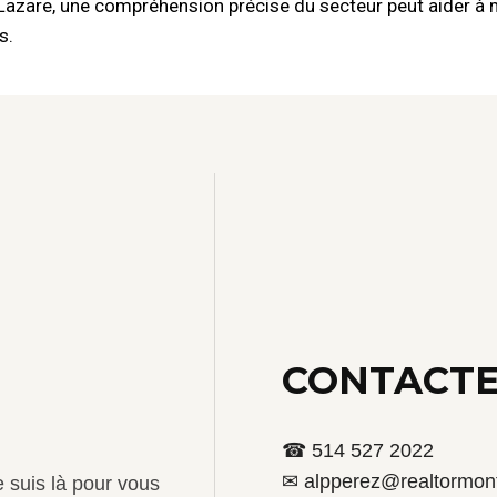
Lazare, une compréhension précise du secteur peut aider à 
s.
CONTACTE
☎ 514 527 2022
✉ alpperez@realtormont
e suis là pour vous