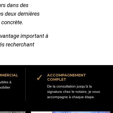
urs dans des
es deux dernières
 concrète.
avantage important à
iés recherchant
✓
MMERCIAL
ACCOMPAGNEMENT
COMPLET
ubles à
De la consultation jusqu’à la
obilier
signature chez le notaire, je vous
accompagne à chaque étape.