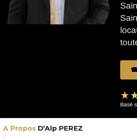
Sain
Sain
loca
tout
☎
★★
Basé s
A Propos
D’Alp PEREZ