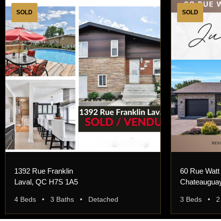
SOLD
SOLD
1392 Rue Franklin
60 Rue Watt
Laval, QC H7S 1A5
Chateaugua
4 Beds • 3 Baths • Detached
3 Beds • 2