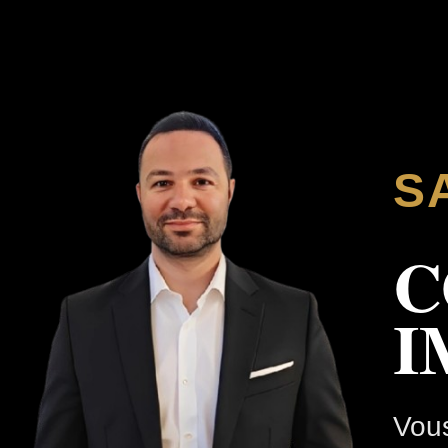
S
C
I
Vous