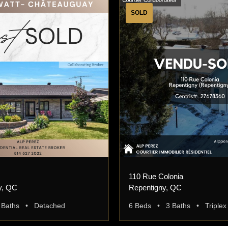
SOLD
110 Rue Colonia
y, QC
Repentigny, QC
 Baths • Detached
6 Beds • 3 Baths • Triplex