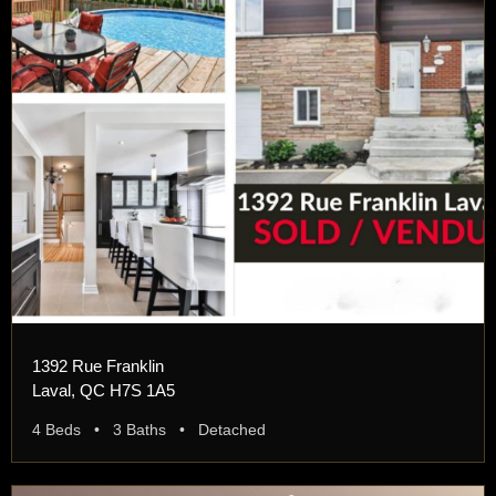
1392 Rue Franklin
Laval, QC H7S 1A5
4 Beds • 3 Baths • Detached