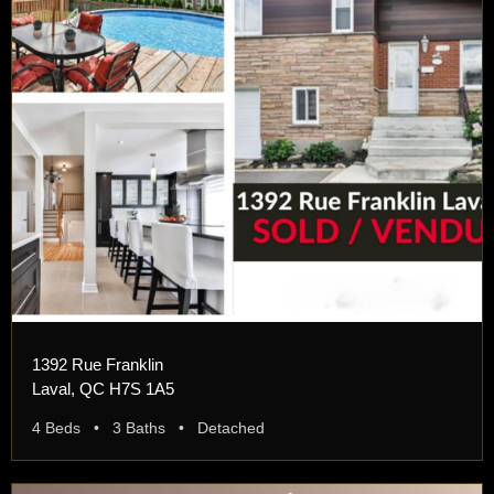
1392 Rue Franklin
Laval, QC H7S 1A5
4 Beds • 3 Baths • Detached