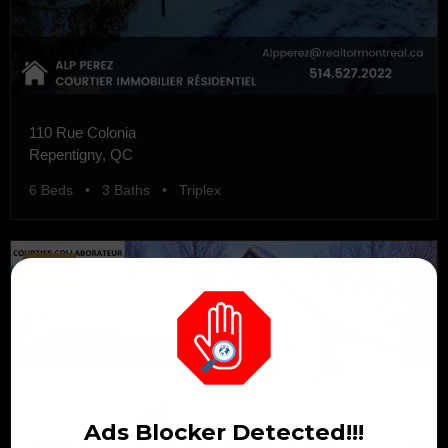
110 Rue Colonia
Repentigny, QC
6 Beds • 3 Baths • Triplex
SOLD
Ads Blocker Detected!!!