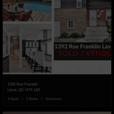
1392 Rue Franklin
Laval, QC H7S 1A5
4 Beds • 3 Baths • Detached