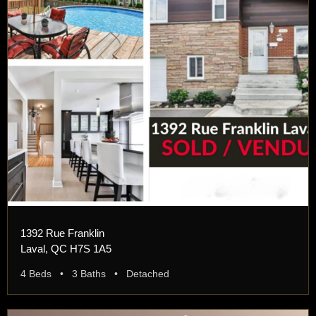
1392 Rue Franklin
Laval, QC H7S 1A5
4 Beds • 3 Baths • Detached