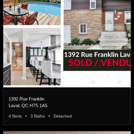
1392 Rue Franklin
Laval, QC H7S 1A5
4 Beds • 3 Baths • Detached