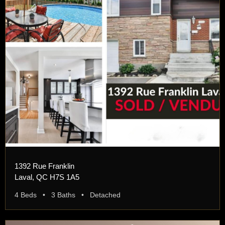
1392 Rue Franklin
Laval, QC H7S 1A5
4 Beds • 3 Baths • Detached