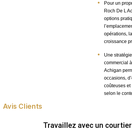
Pour un propr
Roch De L Ach
options prati
l’emplacement
opérations, la
croissance p
Une stratégi
commercial à
Achigan perm
occasions, d’
coûteuses et
selon le conte
Avis Clients
Travaillez avec un courti