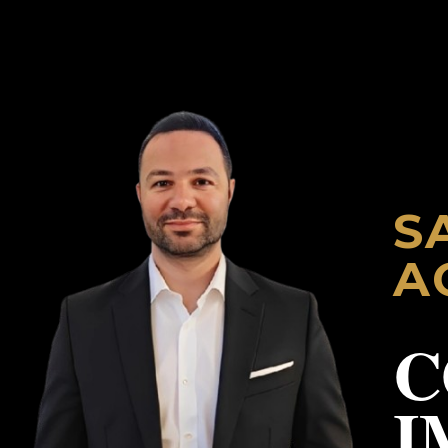
S
A
C
I