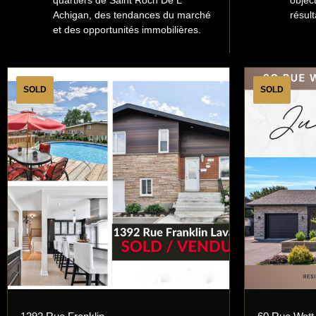
quartiers de Saint Roch De L
objec
Achigan, des tendances du marché
résult
et des opportunités immobilières.
SOLD
SOLD