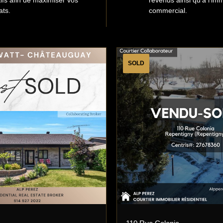
tifs afin de maximiser vos
revenus ainsi qu’à l’imm
ats.
commercial.
SOLD