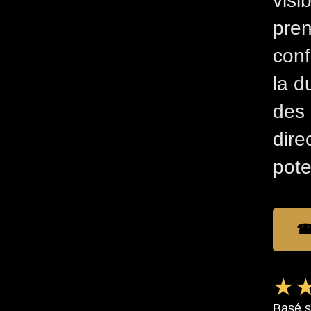
visi
pren
conf
la d
des 
dire
pote
☎
★★
Basé s