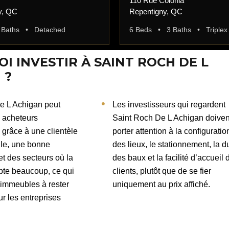
110 Rue Colonia
y, QC
Repentigny, QC
 Baths • Detached
6 Beds • 3 Baths • Triplex
I INVESTIR À SAINT ROCH DE L
 ?
e L Achigan peut
Les investisseurs qui regardent
s acheteurs
Saint Roch De L Achigan doiven
grâce à une clientèle
porter attention à la configuratio
lle, une bonne
des lieux, le stationnement, la d
 et des secteurs où la
des baux et la facilité d’accueil 
mpte beaucoup, ce qui
clients, plutôt que de se fier
 immeubles à rester
uniquement au prix affiché.
ur les entreprises