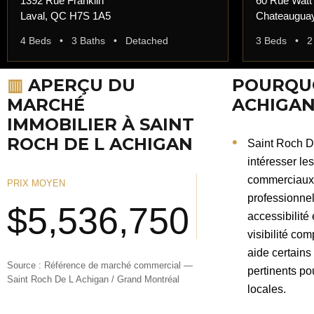
1392 Rue Franklin
60 Rue Watt
Laval, QC H7S 1A5
Chateaugua
4 Beds • 3 Baths • Detached
3 Beds • 2
▥
APERÇU DU
POURQUO
MARCHÉ
ACHIGAN
IMMOBILIER À SAINT
ROCH DE L ACHIGAN
Saint Roch D
intéresser le
commerciaux 
PRIX MOYEN
professionne
$5,536,750
accessibilité
visibilité co
aide certains
Source : Référence de marché commercial —
pertinents po
Saint Roch De L Achigan / Grand Montréal
locales.