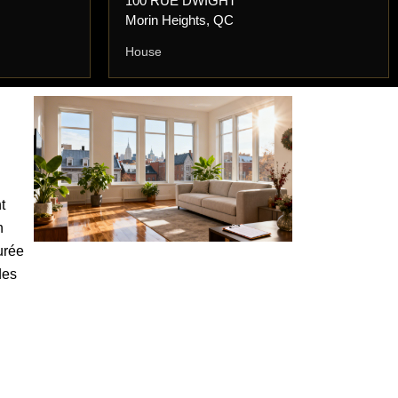
100 RUE DWIGHT
Morin Heights, QC
House
t
n
urée
des