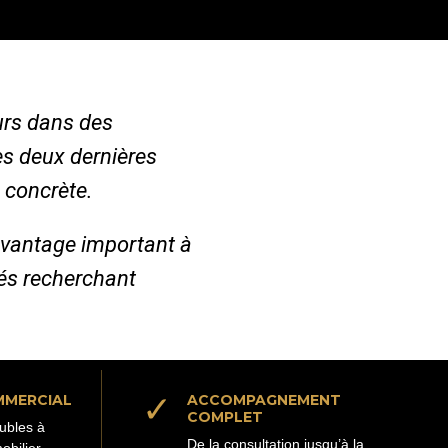
urs dans des
es deux dernières
 concrète.
avantage important à
iés recherchant
✓
MMERCIAL
ACCOMPAGNEMENT
COMPLET
ubles à
De la consultation jusqu’à la