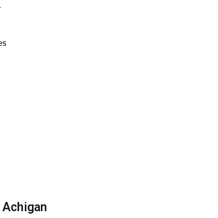
L
es
L Achigan