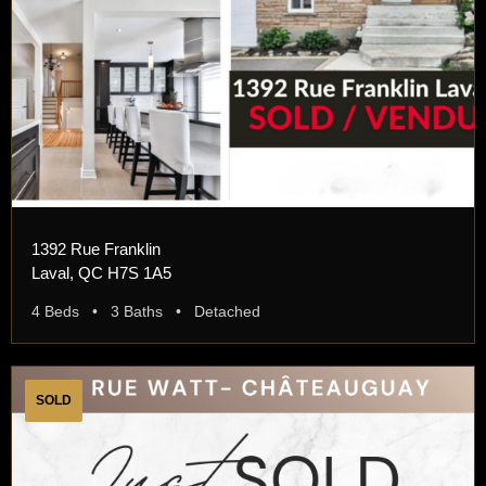
1392 Rue Franklin
Laval, QC H7S 1A5
4 Beds • 3 Baths • Detached
SOLD