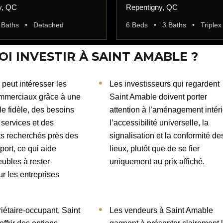
y, QC
Repentigny, QC
 Baths • Detached
6 Beds • 3 Baths • Triplex
I INVESTIR À SAINT AMABLE ?
peut intéresser les
Les investisseurs qui regardent
mmerciaux grâce à une
Saint Amable doivent porter
ale fidèle, des besoins
attention à l’aménagement intéri
 services et des
l’accessibilité universelle, la
 recherchés près des
signalisation et la conformité de
port, ce qui aide
lieux, plutôt que de se fier
ubles à rester
uniquement au prix affiché.
ur les entreprises
iétaire-occupant, Saint
Les vendeurs à Saint Amable