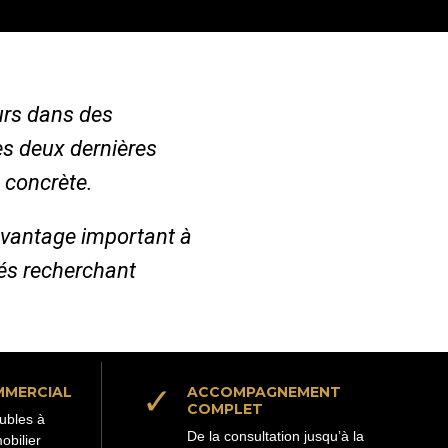
urs dans des
es deux dernières
 concrète.
avantage important à
iés recherchant
✓
MMERCIAL
ACCOMPAGNEMENT
COMPLET
ubles à
De la consultation jusqu’à la
obilier