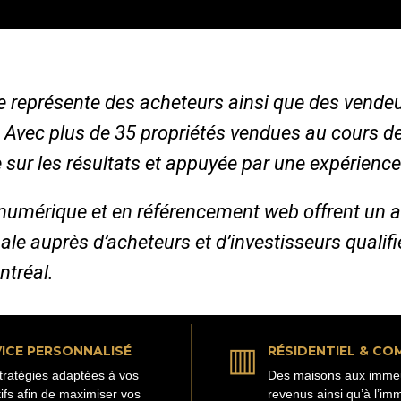
 je représente des acheteurs ainsi que des vende
. Avec plus de 35 propriétés vendues au cours d
 sur les résultats et appuyée par une expérience
numérique et en référencement web offrent un 
ale auprès d’acheteurs et d’investisseurs qualif
ntréal.
▥
ICE PERSONNALISÉ
RÉSIDENTIEL & CO
tratégies adaptées à vos
Des maisons aux imme
tifs afin de maximiser vos
revenus ainsi qu’à l’imm