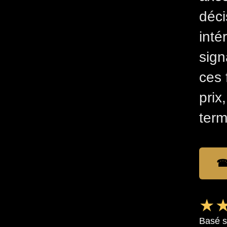
déci
intér
sign
ces 
prix
term
☎
★★
Basé s