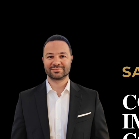
S
C
I