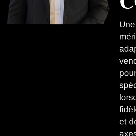
C
Une 
méri
adap
vend
pour
spéc
lors
fidè
et d
axes