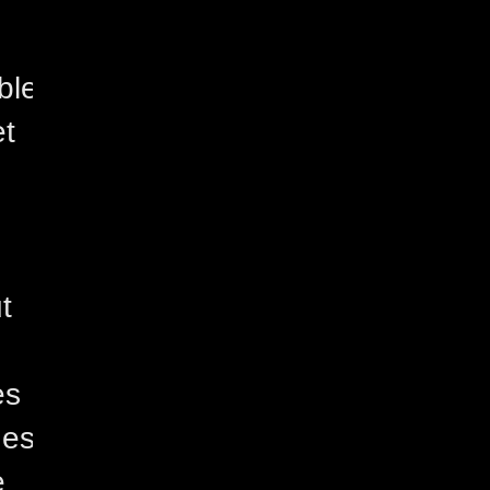
ble
et
t
es
des
e