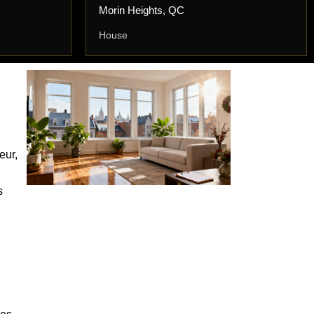
Morin Heights, QC
House
eur,
s