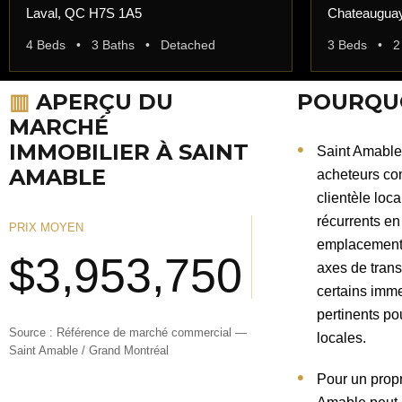
Laval, QC H7S 1A5
Chateaugua
4 Beds • 3 Baths • Detached
3 Beds • 2
▥
APERÇU DU
POURQUO
MARCHÉ
IMMOBILIER À SAINT
Saint Amable 
AMABLE
acheteurs co
clientèle loc
récurrents en
PRIX MOYEN
emplacements
$3,953,750
axes de trans
certains imme
pertinents po
Source : Référence de marché commercial —
locales.
Saint Amable / Grand Montréal
Pour un propr