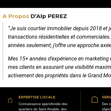
A Propos
D’Alp PEREZ
“Je suis courtier immobilier depuis 2018 et
transactions résidentielles et commerciales
années seulement, j’offre une approche axée
Mes 15+ années d’expérience en marketing 
mes clients en assurant une visibilité maxim
activement des propriétés dans le Grand Mo
⌂
☖
EXPERTISE LOCALE
SERV
Connaissance approfondie des
Des s
quartiers de Saint Amable, des
objec