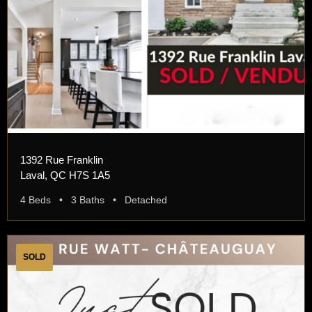
1392 Rue Franklin
Laval, QC H7S 1A5
4 Beds • 3 Baths • Detached
SOLD