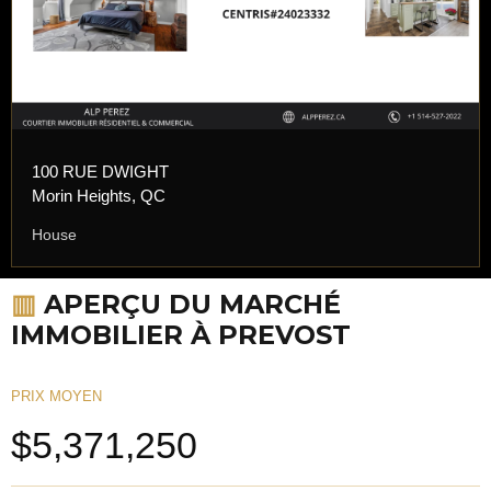
100 RUE DWIGHT
Morin Heights, QC
House
▥
APERÇU DU MARCHÉ
IMMOBILIER À PREVOST
PRIX MOYEN
$5,371,250