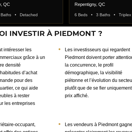
y, QC
Repentigny, QC
 Baths • Detached
6 Beds • 3 Baths • Triplex
I INVESTIR À PIEDMONT ?
 intéresser les
Les investisseurs qui regardent
mmerciaux grâce à un
Piedmont doivent porter attentio
tre densité
la concurrence, le profil
, habitudes d’achat
démographique, la visibilité
emande pour des
piétonne et l’évolution du secteu
uartier, ce qui aide
plutôt que de se fier uniquemen
ubles à rester
prix affiché.
ur les entreprises
iétaire-occupant,
Les vendeurs à Piedmont gagne