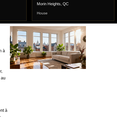
Morin Heights, QC
House
n à
r,
t au
nt à