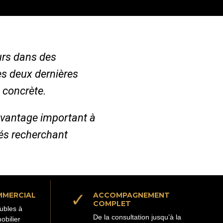
urs dans des
es deux dernières
 concrète.
avantage important à
iés recherchant
✓
MMERCIAL
ACCOMPAGNEMENT
COMPLET
ubles à
De la consultation jusqu’à la
obilier