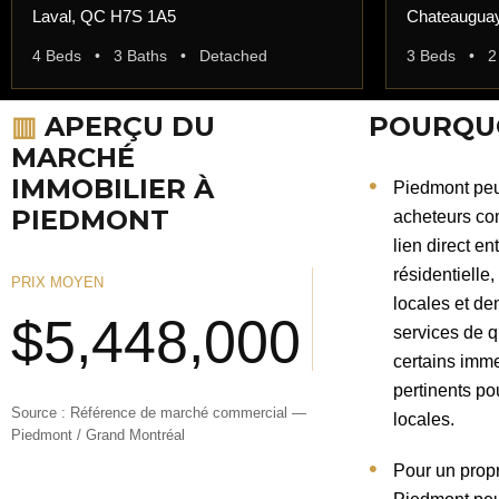
Laval, QC H7S 1A5
Chateaugua
4 Beds • 3 Baths • Detached
3 Beds • 2
▥
APERÇU DU
POURQUO
MARCHÉ
IMMOBILIER À
Piedmont peut
PIEDMONT
acheteurs co
lien direct en
résidentielle
PRIX MOYEN
locales et d
$5,448,000
services de q
certains imme
pertinents po
Source : Référence de marché commercial —
locales.
Piedmont / Grand Montréal
Pour un propr