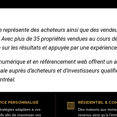
 je représente des acheteurs ainsi que des vende
. Avec plus de 35 propriétés vendues au cours d
 sur les résultats et appuyée par une expérience
numérique et en référencement web offrent un 
ale auprès d’acheteurs et d’investisseurs qualif
ntréal.
▥
ICE PERSONNALISÉ
RÉSIDENTIEL & CO
tratégies adaptées à vos
Des maisons aux imme
tifs afin de maximiser vos
revenus ainsi qu’à l’imm