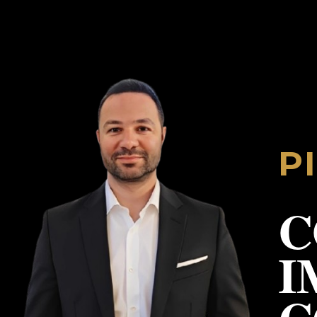
P
C
I