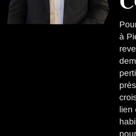
C
Pour
à Pi
reve
dema
pert
près
croi
lien
habi
pour