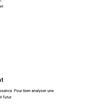
s,
et
n
nt
ssance. Pour bien analyser une
l futur.