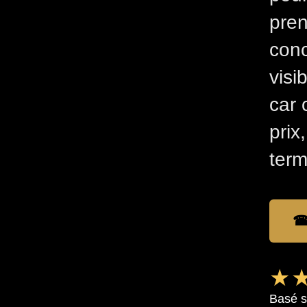
pren
conc
visi
car 
prix
term
☎
★★
Basé s