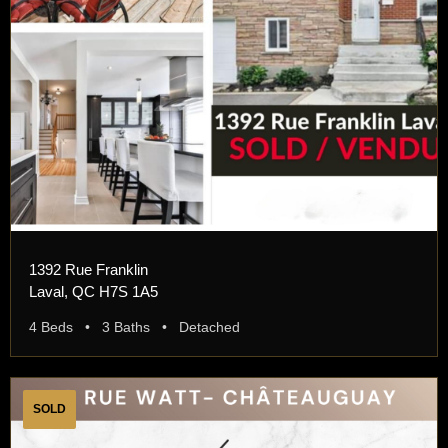
1392 Rue Franklin
Laval, QC H7S 1A5
4 Beds • 3 Baths • Detached
SOLD