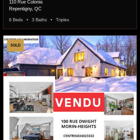
110 Rue Colonia
Repentigny, QC
6 Beds • 3 Baths • Triplex
SOLD