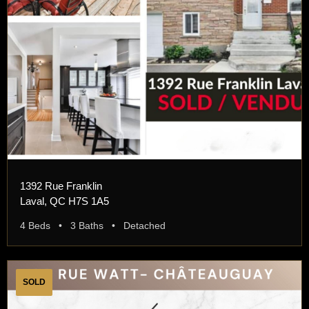
1392 Rue Franklin
Laval, QC H7S 1A5
4 Beds • 3 Baths • Detached
SOLD