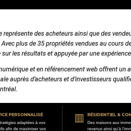
 je représente des acheteurs ainsi que des vende
. Avec plus de 35 propriétés vendues au cours d
 sur les résultats et appuyée par une expérience
numérique et en référencement web offrent un 
ale auprès d’acheteurs et d’investisseurs qualif
ntréal.
▥
ICE PERSONNALISÉ
RÉSIDENTIEL & CO
tratégies adaptées à vos
Des maisons aux imme
tifs afin de maximiser vos
revenus ainsi qu’à l’imm