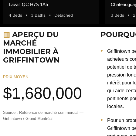
Laval, QC H7S 1A5
Chateaugua
4 Beds • 3 Baths • Detached
3 Beds • 2
▥
APERÇU DU
POURQUO
MARCHÉ
IMMOBILIER À
Griffintown pe
GRIFFINTOWN
acheteurs co
potentiel de 
pression fonc
PRIX MOYEN
intérêt pour l
$1,680,000
qui aide cert
pertinents po
locales.
Source : Référence de marché commercial —
Griffintown / Grand Montréal
Pour un propr
Griffintown pe