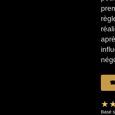
pren
règl
réal
aprè
infl
négo
☎
★★
Basé s