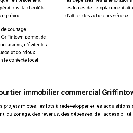
rsque l’emplacement
les dépenses, les améliorations 
pérations, la clientèle
les forces de l’emplacement afi
nce prévue.
d’attirer des acheteurs sérieux.
e de courtage
 Griffintown permet de
occasions, d’éviter les
euses et de mieux
n le contexte local.
courtier immobilier commercial Griffint
 projets mixtes, les lots à redévelopper et les acquisitions
t, du zonage, des revenus, des dépenses, de l’accessibilité e