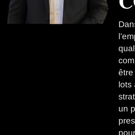
C
Dan
l’em
qual
comp
être
lots
stra
un p
pres
pour