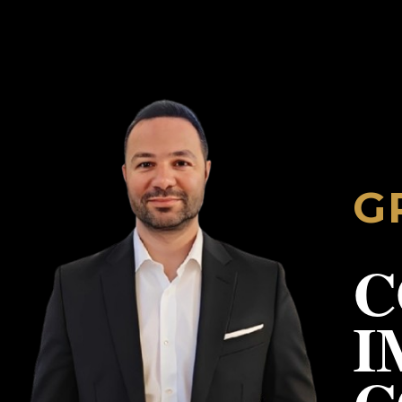
G
C
I