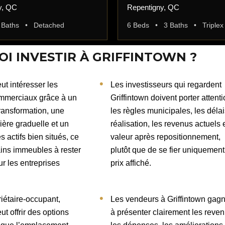
y, QC
Repentigny, QC
 Baths • Detached
6 Beds • 3 Baths • Triplex
I INVESTIR À GRIFFINTOWN ?
ut intéresser les
Les investisseurs qui regardent
mmerciaux grâce à un
Griffintown doivent porter attent
transformation, une
les règles municipales, les déla
ière graduelle et un
réalisation, les revenus actuels e
es actifs bien situés, ce
valeur après repositionnement,
ains immeubles à rester
plutôt que de se fier uniquemen
ur les entreprises
prix affiché.
iétaire-occupant,
Les vendeurs à Griffintown gag
ut offrir des options
à présenter clairement les reven