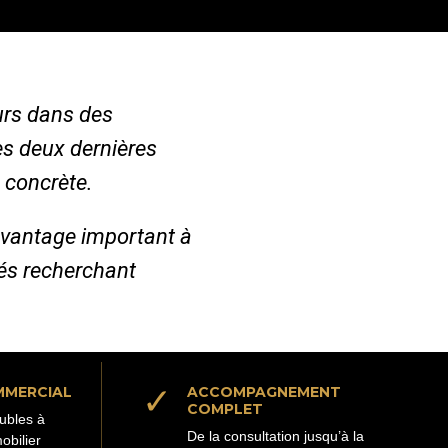
urs dans des
es deux dernières
 concrète.
avantage important à
iés recherchant
✓
MMERCIAL
ACCOMPAGNEMENT
COMPLET
ubles à
De la consultation jusqu’à la
obilier