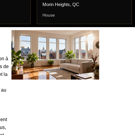
Morin Heights, QC
House
ion à
is de
t la
t au
nent
us,